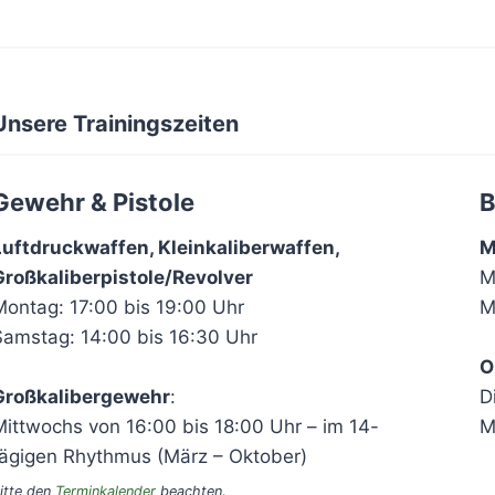
Unsere Trainingszeiten
Gewehr & Pistole
B
Luftdruckwaffen, Kleinkaliberwaffen,
M
Großkaliberpistole/Revolver
M
Montag: 17:00 bis 19:00 Uhr
M
Samstag: 14:00 bis 16:30 Uhr
O
Großkalibergewehr
:
D
ittwochs von 16:00 bis 18:00 Uhr – im 14-
M
tägigen Rhythmus (März – Oktober)
itte den
Terminkalender
beachten
.