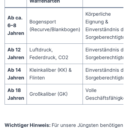
Waffenarten
Körperliche
Ab ca.
Bogensport
Eignung &
6–8
(Recurve/Blankbogen)
Einverständnis de
Jahren
Sorgeberechtigten
Ab 12
Luftdruck,
Einverständnis de
Jahren
Federdruck, CO2
Sorgeberechtigten
Ab 14
Kleinkaliber (KK) &
Einverständnis de
Jahren
Flinten
Sorgeberechtigten
Ab 18
Volle
Großkaliber (GK)
Jahren
Geschäftsfähigkei
Wichtiger Hinweis:
Für unsere Jüngsten benötigen